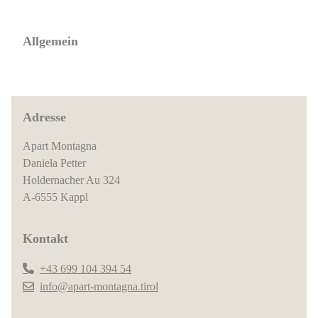
Allgemein
Adresse
Apart Montagna
Daniela Petter
Holdernacher Au 324
A-6555 Kappl
Kontakt
+43 699 104 394 54
info@apart-montagna.tirol